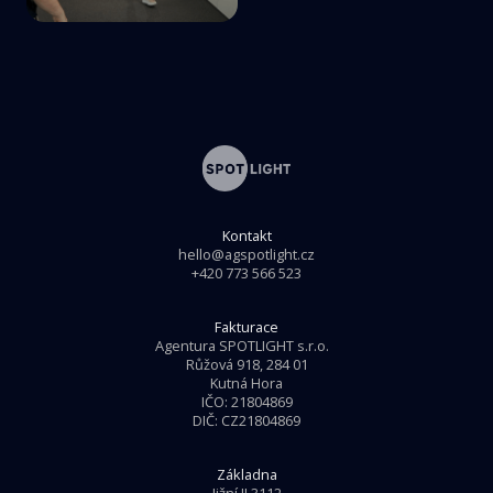
Kontakt
hello@agspotlight.cz
+420 773 566 523
Fakturace
Agentura SPOTLIGHT s.r.o.
Růžová 918, 284 01
Kutná Hora
IČO: 21804869
DIČ: CZ21804869
Základna
Jižní II 3112